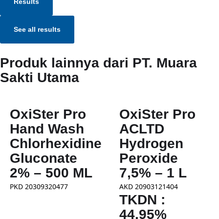
Results
See all results
Produk lainnya dari PT. Muara
Sakti Utama
OxiSter Pro
OxiSter Pro
Hand Wash
ACLTD
Chlorhexidine
Hydrogen
Gluconate
Peroxide
2% – 500 ML
7,5% – 1 L
PKD 20309320477
AKD 20903121404
TKDN :
44,95%