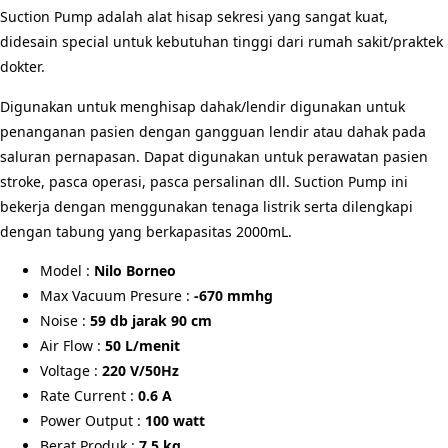
Suction Pump adalah alat hisap sekresi yang sangat kuat,
didesain special untuk kebutuhan tinggi dari rumah sakit/praktek
dokter.
Digunakan untuk menghisap dahak/lendir digunakan untuk
penanganan pasien dengan gangguan lendir atau dahak pada
saluran pernapasan. Dapat digunakan untuk perawatan pasien
stroke, pasca operasi, pasca persalinan dll. Suction Pump ini
bekerja dengan menggunakan tenaga listrik serta dilengkapi
dengan tabung yang berkapasitas 2000mL.
Model :
Nilo Borneo
Max Vacuum Presure :
-670 mmhg
Noise :
59 db jarak 90 cm
Air Flow :
50 L/menit
Voltage :
220 V/50Hz
Rate Current :
0.6 A
Power Output :
100 watt
Berat Produk :
7,5 kg