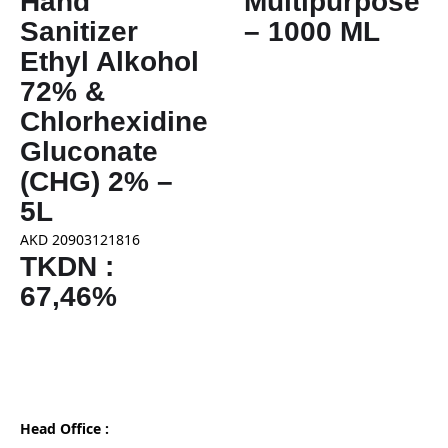
Hand
Multipurpose
Sanitizer
– 1000 ML
Ethyl Alkohol
72% &
Chlorhexidine
Gluconate
(CHG) 2% –
5L
AKD 20903121816
TKDN :
67,46%
Head Office :