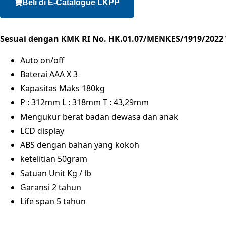
Beli di E-Catalogue LKPP
Sesuai dengan KMK RI No. HK.01.07/MENKES/1919/2022
Auto on/off
Baterai AAA X 3
Kapasitas Maks 180kg
P : 312mm L : 318mm T : 43,29mm
Mengukur berat badan dewasa dan anak
LCD display
ABS dengan bahan yang kokoh
ketelitian 50gram
Satuan Unit Kg / lb
Garansi 2 tahun
Life span 5 tahun