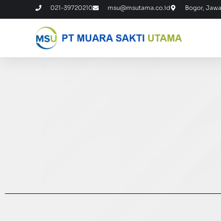
021-39720210
msu@msutama.co.id
Bogor, Jawa