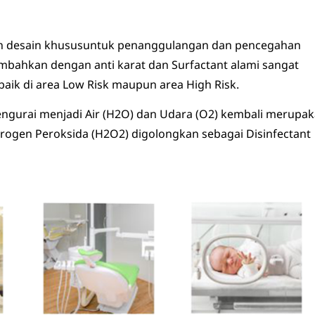
an desain khususuntuk penanggulangan dan pencegahan
mbahkan dengan anti karat dan Surfactant alami sangat
aik di area Low Risk maupun area High Risk.
engurai menjadi Air (H2O) dan Udara (O2) kembali merupa
drogen Peroksida (H2O2) digolongkan sebagai Disinfectant