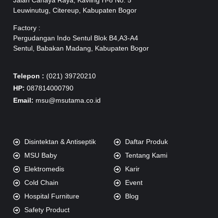
Jalan Cahaya Raya, Kavling H-8 No. 5
Leuwinutug, Citereup, Kabupaten Bogor
Factory :
Pergudangan Indo Sentul Blok B4,A3-A4
Sentul, Babakan Madang, Kabupaten Bogor
Telepon :
(021) 39720210
HP:
087814000790
Email:
msu@msutama.co.id
Disintektan & Antiseptik
Daftar Produk
MSU Baby
Tentang Kami
Elektromedis
Karir
Cold Chain
Event
Hospital Furniture
Blog
Safety Product