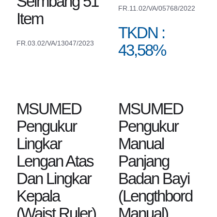
Seimbang 51
FR.11.02/VA/05768/2022
Item
TKDN :
FR.03.02/VA/13047/2023
43,58%
MSUMED
MSUMED
Pengukur
Pengukur
Lingkar
Manual
Lengan Atas
Panjang
Dan Lingkar
Badan Bayi
Kepala
(Lengthbord
(Waist Ruler)
Manual)