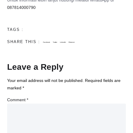
Untuk informasi lebih lanjut hubungi melalui WhatsApp di
087814000790
TAGS :
SHARE THIS :
Facebook
Twitter
LinkedIn
Pinterest
Leave a Reply
Your email address will not be published.
Required fields are
marked
*
Comment
*