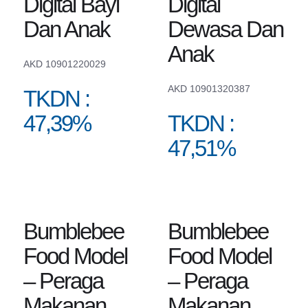
Digital Bayi
Digital
Dan Anak
Dewasa Dan
Anak
AKD 10901220029
AKD 10901320387
TKDN :
47,39%
TKDN :
47,51%
Bumblebee
Bumblebee
Food Model
Food Model
– Peraga
– Peraga
Makanan
Makanan