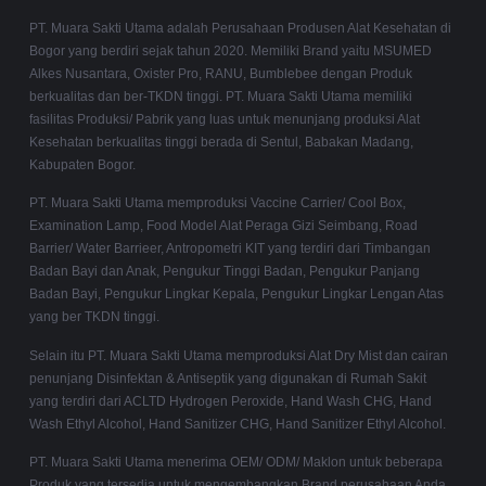
PT. Muara Sakti Utama adalah Perusahaan Produsen Alat Kesehatan di
Bogor yang berdiri sejak tahun 2020. Memiliki Brand yaitu MSUMED
Alkes Nusantara, Oxister Pro, RANU, Bumblebee dengan Produk
berkualitas dan ber-TKDN tinggi. PT. Muara Sakti Utama memiliki
fasilitas Produksi/ Pabrik yang luas untuk menunjang produksi Alat
Kesehatan berkualitas tinggi berada di Sentul, Babakan Madang,
Kabupaten Bogor.
PT. Muara Sakti Utama memproduksi Vaccine Carrier/ Cool Box,
Examination Lamp, Food Model Alat Peraga Gizi Seimbang, Road
Barrier/ Water Barrieer, Antropometri KIT yang terdiri dari Timbangan
Badan Bayi dan Anak, Pengukur Tinggi Badan, Pengukur Panjang
Badan Bayi, Pengukur Lingkar Kepala, Pengukur Lingkar Lengan Atas
yang ber TKDN tinggi.
Selain itu PT. Muara Sakti Utama memproduksi Alat Dry Mist dan cairan
penunjang Disinfektan & Antiseptik yang digunakan di Rumah Sakit
yang terdiri dari ACLTD Hydrogen Peroxide, Hand Wash CHG, Hand
Wash Ethyl Alcohol, Hand Sanitizer CHG, Hand Sanitizer Ethyl Alcohol.
PT. Muara Sakti Utama menerima OEM/ ODM/ Maklon untuk beberapa
Produk yang tersedia untuk mengembangkan Brand perusahaan Anda.